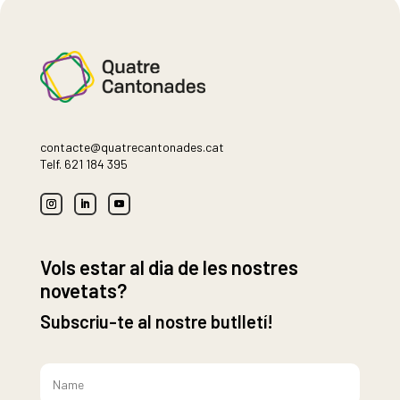
contacte@quatrecantonades.cat
Telf.
621 184 395
Vols estar al dia de les nostres
novetats?
Subscriu-te al nostre butlletí!